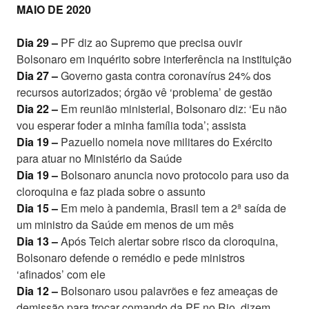
MAIO DE 2020
Dia 29 –
PF diz ao Supremo que precisa ouvir
Bolsonaro em inquérito sobre interferência na instituição
Dia 27 –
Governo gasta contra coronavírus 24% dos
recursos autorizados; órgão vê ‘problema’ de gestão
Dia 22 –
Em reunião ministerial, Bolsonaro diz: ‘Eu não
vou esperar foder a minha família toda’; assista
Dia 19 –
Pazuello nomeia nove militares do Exército
para atuar no Ministério da Saúde
Dia 19 –
Bolsonaro anuncia novo protocolo para uso da
cloroquina e faz piada sobre o assunto
Dia 15 –
Em meio à pandemia, Brasil tem a 2ª saída de
um ministro da Saúde em menos de um mês
Dia 13 –
Após Teich alertar sobre risco da cloroquina,
Bolsonaro defende o remédio e pede ministros
‘afinados’ com ele
Dia 12 –
Bolsonaro usou palavrões e fez ameaças de
demissão para trocar comando da PF no Rio, dizem