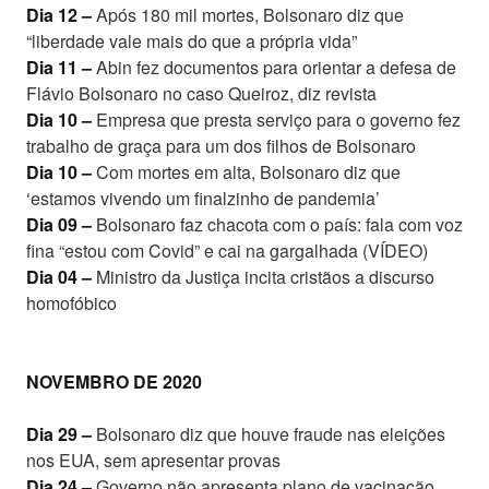
Dia 12 –
Após 180 mil mortes, Bolsonaro diz que
“liberdade vale mais do que a própria vida”
Dia 11 –
Abin fez documentos para orientar a defesa de
Flávio Bolsonaro no caso Queiroz, diz revista
Dia 10 –
Empresa que presta serviço para o governo fez
trabalho de graça para um dos filhos de Bolsonaro
Dia 10 –
Com mortes em alta, Bolsonaro diz que
‘estamos vivendo um finalzinho de pandemia’
Dia 09 –
Bolsonaro faz chacota com o país: fala com voz
fina “estou com Covid” e cai na gargalhada (VÍDEO)
Dia 04 –
Ministro da Justiça incita cristãos a discurso
homofóbico
NOVEMBRO DE 2020
Dia 29 –
Bolsonaro diz que houve fraude nas eleições
nos EUA, sem apresentar provas
Dia 24 –
Governo não apresenta plano de vacinação