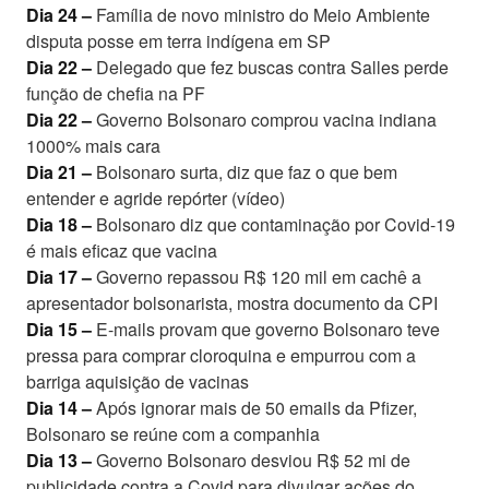
Dia 24 –
Família de novo ministro do Meio Ambiente
disputa posse em terra indígena em SP
Dia 22 –
Delegado que fez buscas contra Salles perde
função de chefia na PF
Dia 22 –
Governo Bolsonaro comprou vacina indiana
1000% mais cara
Dia 21 –
Bolsonaro surta, diz que faz o que bem
entender e agride repórter (vídeo)
Dia 18 –
Bolsonaro diz que contaminação por Covid-19
é mais eficaz que vacina
Dia 17 –
Governo repassou R$ 120 mil em cachê a
apresentador bolsonarista, mostra documento da CPI
Dia 15 –
E-mails provam que governo Bolsonaro teve
pressa para comprar cloroquina e empurrou com a
barriga aquisição de vacinas
Dia 14 –
Após ignorar mais de 50 emails da Pfizer,
Bolsonaro se reúne com a companhia
Dia 13 –
Governo Bolsonaro desviou R$ 52 mi de
publicidade contra a Covid para divulgar ações do