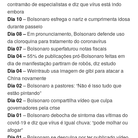
contramão de especialistas e diz que vírus está indo
embora
Dia 10
–
Bolsonaro esfrega o nariz e cumprimenta idosa
durante passeio
Dia 08 –
Em pronunciamento, Bolsonaro defende uso
da cloroquina para tratamento do coronavírus
Dia 07
–
Bolsonaro superfaturou notas fiscais
Dia 04 –
55% de publicações pró-Bolsonaro feitas em
dia de manifestação partiram de robôs, diz estudo
Dia 04
–
Weintraub usa imagem de gibi para atacar a
China novamente
Dia 02
–
Bolsonaro a pastores: “Não é isso tudo que
estão pintando”
Dia 02
–
Bolsonaro compartilha vídeo que culpa
governadores pela crise
Dia 01
–
Bolsonaro debocha de sintoma das vítimas do
covid-19 e diz que vírus é igual chuva: “pode molhar ou
afogar”
Dia 01 –
Bolsonaro se desculpa por ter publicado vídeo