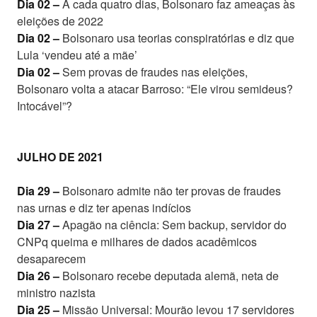
Dia 02 –
A cada quatro dias, Bolsonaro faz ameaças às
eleições de 2022
Dia 02 –
Bolsonaro usa teorias conspiratórias e diz que
Lula ‘vendeu até a mãe’
Dia 02 –
Sem provas de fraudes nas eleições,
Bolsonaro volta a atacar Barroso: “Ele virou semideus?
Intocável”?
JULHO DE 2021
Dia 29 –
Bolsonaro admite não ter provas de fraudes
nas urnas e diz ter apenas indícios
Dia 27 –
Apagão na ciência: Sem backup, servidor do
CNPq queima e milhares de dados acadêmicos
desaparecem
Dia 26 –
Bolsonaro recebe deputada alemã, neta de
ministro nazista
Dia 25 –
Missão Universal: Mourão levou 17 servidores