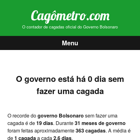
Cagômetro.com
O contador de cagadas oficial do Governo Bolsonaro
Menu
Pular
para
o
O governo está há 0 dia sem
conteúdo
fazer uma cagada
O recorde do
governo Bolsonaro
sem fazer uma
cagada é de
19 dias
. Durante
31 meses de governo
foram feitas aproximadamente
363 cagadas
. A média é
de
1 cagada
a cada
2,6 dias
.