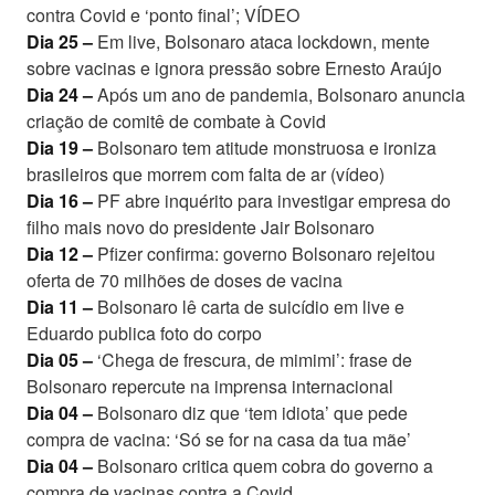
contra Covid e ‘ponto final’; VÍDEO
Dia 25 –
Em live, Bolsonaro ataca lockdown, mente
sobre vacinas e ignora pressão sobre Ernesto Araújo
Dia 24 –
Após um ano de pandemia, Bolsonaro anuncia
criação de comitê de combate à Covid
Dia 19 –
Bolsonaro tem atitude monstruosa e ironiza
brasileiros que morrem com falta de ar (vídeo)
Dia 16 –
PF abre inquérito para investigar empresa do
filho mais novo do presidente Jair Bolsonaro
Dia 12 –
Pfizer confirma: governo Bolsonaro rejeitou
oferta de 70 milhões de doses de vacina
Dia 11 –
Bolsonaro lê carta de suicídio em live e
Eduardo publica foto do corpo
Dia 05 –
‘Chega de frescura, de mimimi’: frase de
Bolsonaro repercute na imprensa internacional
Dia 04 –
Bolsonaro diz que ‘tem idiota’ que pede
compra de vacina: ‘Só se for na casa da tua mãe’
Dia 04 –
Bolsonaro critica quem cobra do governo a
compra de vacinas contra a Covid