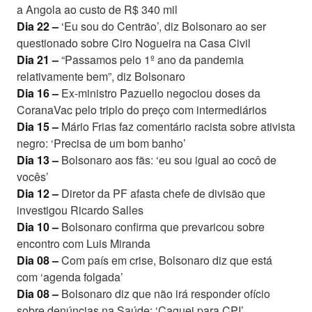
a Angola ao custo de R$ 340 mil
Dia 22 –
‘Eu sou do Centrão’, diz Bolsonaro ao ser
questionado sobre Ciro Nogueira na Casa Civil
Dia 21 –
“Passamos pelo 1º ano da pandemia
relativamente bem”, diz Bolsonaro
Dia 16 –
Ex-ministro Pazuello negociou doses da
CoranaVac pelo triplo do preço com intermediários
Dia 15 –
Mário Frias faz comentário racista sobre ativista
negro: ‘Precisa de um bom banho’
Dia 13 –
Bolsonaro aos fãs: ‘eu sou igual ao cocô de
vocês’
Dia 12 –
Diretor da PF afasta chefe de divisão que
investigou Ricardo Salles
Dia 10 –
Bolsonaro confirma que prevaricou sobre
encontro com Luis Miranda
Dia 08 –
Com país em crise, Bolsonaro diz que está
com ‘agenda folgada’
Dia 08 –
Bolsonaro diz que não irá responder ofício
sobre denúncias na Saúde: ‘Caguei para CPI’