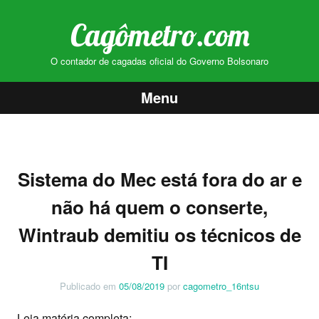
Cagômetro.com
O contador de cagadas oficial do Governo Bolsonaro
Menu
Pular
para
o
Sistema do Mec está fora do ar e
conteúdo
não há quem o conserte,
Wintraub demitiu os técnicos de
TI
Publicado em
05/08/2019
por
cagometro_16ntsu
Leia matéria completa: