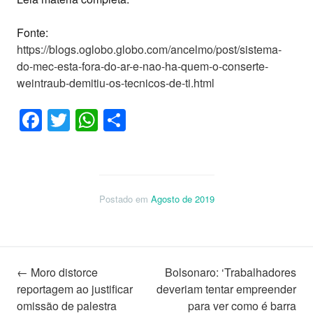
Fonte:
https://blogs.oglobo.globo.com/ancelmo/post/sistema-
do-mec-esta-fora-do-ar-e-nao-ha-quem-o-conserte-
weintraub-demitiu-os-tecnicos-de-ti.html
Facebook
Twitter
WhatsApp
Share
Postado em
Agosto de 2019
Navegação
←
Moro distorce
Bolsonaro: ‘Trabalhadores
reportagem ao justificar
deveriam tentar empreender
omissão de palestra
para ver como é barra