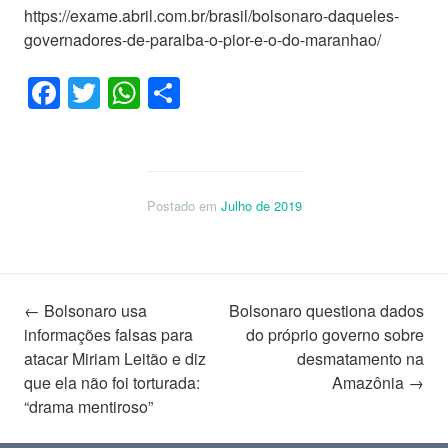
https://exame.abril.com.br/brasil/bolsonaro-daqueles-
governadores-de-paraiba-o-pior-e-o-do-maranhao/
Facebook
Twitter
WhatsApp
Share
Postado em
Julho de 2019
Navegação
←
Bolsonaro usa
Bolsonaro questiona dados
informações falsas para
do próprio governo sobre
atacar Miriam Leitão e diz
desmatamento na
de
que ela não foi torturada:
Amazônia
→
“drama mentiroso”