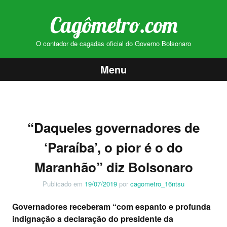
Cagômetro.com
O contador de cagadas oficial do Governo Bolsonaro
Menu
Pular
para
o
“Daqueles governadores de
conteúdo
‘Paraíba’, o pior é o do
Maranhão” diz Bolsonaro
Publicado em
19/07/2019
por
cagometro_16ntsu
Governadores receberam “com espanto e profunda
indignação a declaração do presidente da