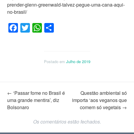
prender-glenn-greenwald-talvez-pegue-uma-cana-aqui-
no-brasil/
Facebook
Twitter
WhatsApp
Share
Postado em
Julho de 2019
Navegação
←
‘Passar fome no Brasil é
Questão ambiental só
uma grande mentira’, diz
importa ‘aos veganos que
Bolsonaro
comem só vegetais
→
de
Os comentários estão fechados.