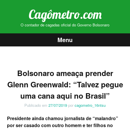
Cagômetro.com
O contador de cagadas oficial do Governo Bolsonaro
Menu
Pular
para
o
Bolsonaro ameaça prender
conteúdo
Glenn Greenwald: “Talvez pegue
uma cana aqui no Brasil”
Publicado em
27/07/2019
por
cagometro_16ntsu
Presidente ainda chamou jornalista de “malandro”
por ser casado com outro homem e ter filhos no