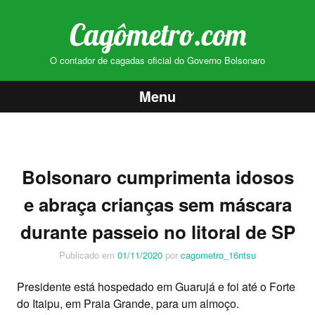
Cagômetro.com
O contador de cagadas oficial do Governo Bolsonaro
Menu
Pular
para
o
Bolsonaro cumprimenta idosos
conteúdo
e abraça crianças sem máscara
durante passeio no litoral de SP
Publicado em
01/11/2020
por
cagometro_16ntsu
Presidente está hospedado em Guarujá e foi até o Forte
do Itaipu, em Praia Grande, para um almoço.