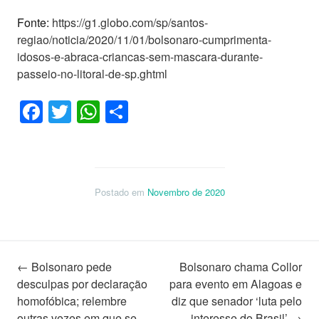
Fonte:
https://g1.globo.com/sp/santos-
regiao/noticia/2020/11/01/bolsonaro-cumprimenta-
idosos-e-abraca-criancas-sem-mascara-durante-
passeio-no-litoral-de-sp.ghtml
Facebook
Twitter
WhatsApp
Share
Postado em
Novembro de 2020
Navegação
←
Bolsonaro pede
Bolsonaro chama Collor
desculpas por declaração
para evento em Alagoas e
homofóbica; relembre
diz que senador ‘luta pelo
outras vezes em que se
interesse do Brasil’
→