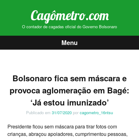
Cagômetro.com
O contador de cagadas oficial do Governo Bolsonaro
Menu
Pular
para
o
Bolsonaro fica sem máscara e
conteúdo
provoca aglomeração em Bagé:
‘Já estou imunizado’
Publicado em
31/07/2020
por
cagometro_16ntsu
Presidente ficou sem máscara para tirar fotos com
crianças, abraçou apoiadores, cumprimentou pessoas,