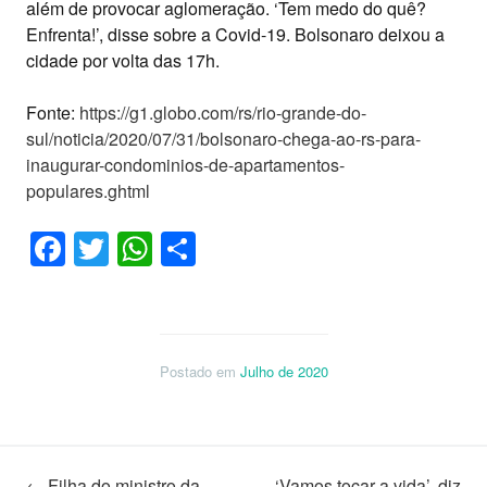
além de provocar aglomeração. ‘Tem medo do quê?
Enfrenta!’, disse sobre a Covid-19. Bolsonaro deixou a
cidade por volta das 17h.
Fonte:
https://g1.globo.com/rs/rio-grande-do-
sul/noticia/2020/07/31/bolsonaro-chega-ao-rs-para-
inaugurar-condominios-de-apartamentos-
populares.ghtml
Facebook
Twitter
WhatsApp
Share
Postado em
Julho de 2020
←
Filha do ministro da
‘Vamos tocar a vida’, diz