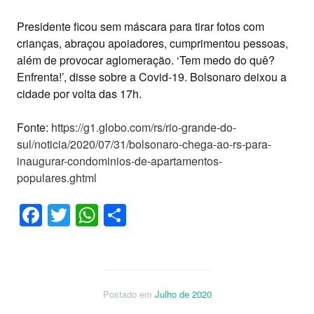
Presidente ficou sem máscara para tirar fotos com
crianças, abraçou apoiadores, cumprimentou pessoas,
além de provocar aglomeração. ‘Tem medo do quê?
Enfrenta!’, disse sobre a Covid-19. Bolsonaro deixou a
cidade por volta das 17h.
Fonte:
https://g1.globo.com/rs/rio-grande-do-
sul/noticia/2020/07/31/bolsonaro-chega-ao-rs-para-
inaugurar-condominios-de-apartamentos-
populares.ghtml
Facebook
Twitter
WhatsApp
Share
Postado em
Julho de 2020