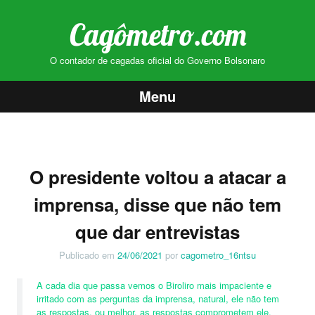
Cagômetro.com
O contador de cagadas oficial do Governo Bolsonaro
Menu
Pular
para
o
O presidente voltou a atacar a
conteúdo
imprensa, disse que não tem
que dar entrevistas
Publicado em
24/06/2021
por
cagometro_16ntsu
A cada dia que passa vemos o Biroliro mais impaciente e
irritado com as perguntas da imprensa, natural, ele não tem
as respostas, ou melhor, as respostas comprometem ele.