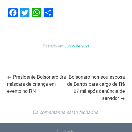
Facebook
Twitter
WhatsApp
Share
Postado em
Junho de 2021
Navegação
←
Presidente Bolsonaro tira
Bolsonaro nomeou esposa
máscara de criança em
de Barros para cargo de R$
evento no RN
27 mil após denúncia de
de
servidor
→
Os comentários estão fechados.
posts
Cagômetro