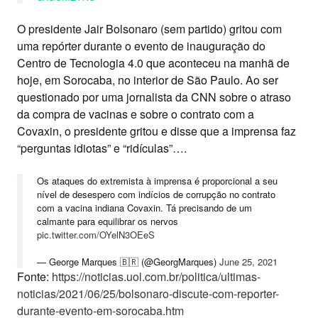
O presidente Jair Bolsonaro (sem partido) gritou com
uma repórter durante o evento de inauguração do
Centro de Tecnologia 4.0 que aconteceu na manhã de
hoje, em Sorocaba, no interior de São Paulo. Ao ser
questionado por uma jornalista da CNN sobre o atraso
da compra de vacinas e sobre o contrato com a
Covaxin, o presidente gritou e disse que a imprensa faz
“perguntas idiotas” e “ridículas”….
Os ataques do extremista à imprensa é proporcional a seu
nível de desespero com indícios de corrupção no contrato
com a vacina indiana Covaxin. Tá precisando de um
calmante para equilibrar os nervos
pic.twitter.com/OYelN3OEeS
— George Marques 🇧🇷 (@GeorgMarques)
June 25, 2021
Fonte:
https://noticias.uol.com.br/politica/ultimas-
noticias/2021/06/25/bolsonaro-discute-com-reporter-
durante-evento-em-sorocaba.htm