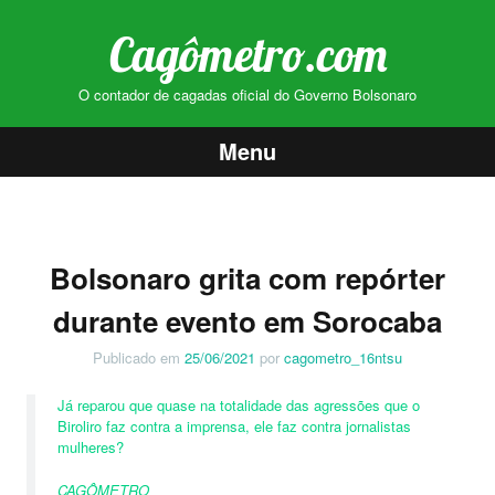
Cagômetro.com
O contador de cagadas oficial do Governo Bolsonaro
Menu
Pular
para
o
Bolsonaro grita com repórter
conteúdo
durante evento em Sorocaba
Publicado em
25/06/2021
por
cagometro_16ntsu
Já reparou que quase na totalidade das agressões que o
Biroliro faz contra a imprensa, ele faz contra jornalistas
mulheres?
CAGÔMETRO