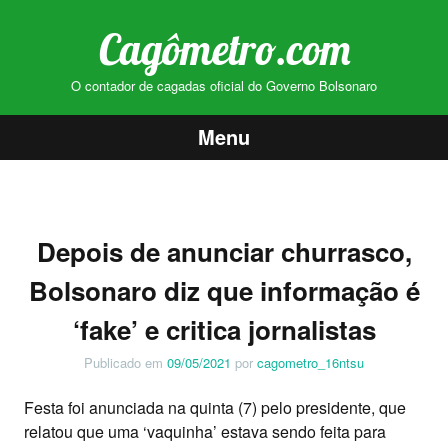
Cagômetro.com
O contador de cagadas oficial do Governo Bolsonaro
Menu
Pular
para
o
Depois de anunciar churrasco,
conteúdo
Bolsonaro diz que informação é
‘fake’ e critica jornalistas
Publicado em
09/05/2021
por
cagometro_16ntsu
Festa foi anunciada na quinta (7) pelo presidente, que
relatou que uma ‘vaquinha’ estava sendo feita para