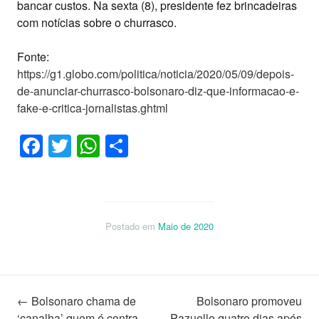
bancar custos. Na sexta (8), presidente fez brincadeiras
com notícias sobre o churrasco.
Fonte:
https://g1.globo.com/politica/noticia/2020/05/09/depois-
de-anunciar-churrasco-bolsonaro-diz-que-informacao-e-
fake-e-critica-jornalistas.ghtml
Facebook
Twitter
WhatsApp
Share
Postado em
Maio de 2020
Navegação
←
Bolsonaro chama de
Bolsonaro promoveu
‘canalha’ quem é contra
Pazuello quatro dias após