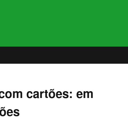
 com cartões: em
hões