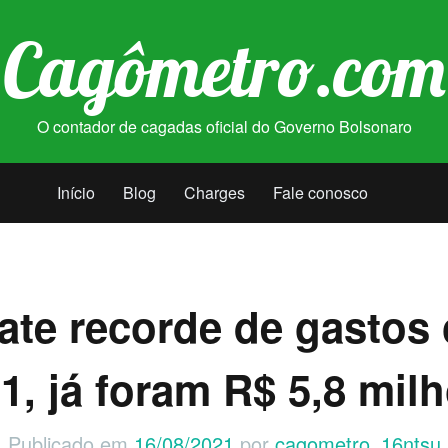
Cagômetro.com
O contador de cagadas oficial do Governo Bolsonaro
Início
Blog
Charges
Fale conosco
ate recorde de gastos
1, já foram R$ 5,8 mil
Publicado em
16/08/2021
por
cagometro_16ntsu