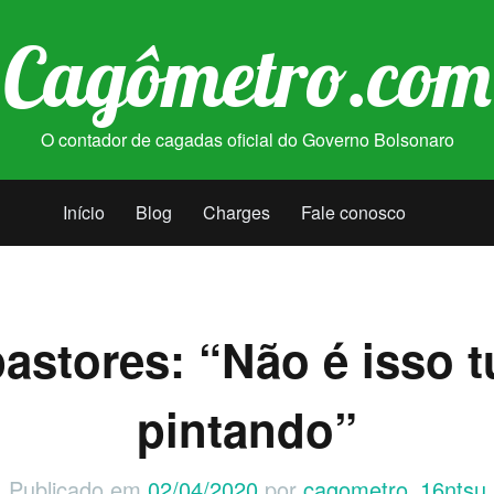
Cagômetro.com
O contador de cagadas oficial do Governo Bolsonaro
Início
Blog
Charges
Fale conosco
astores: “Não é isso 
pintando”
Publicado em
02/04/2020
por
cagometro_16ntsu