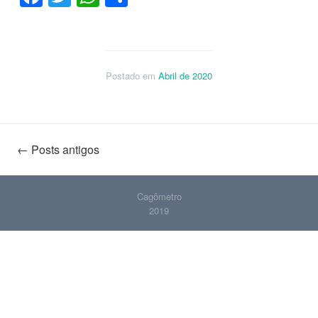
Postado em
Abril de 2020
Navegação
←
Posts antigos
de
Cagômetro
2019
posts