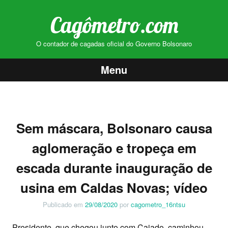
Cagômetro.com
O contador de cagadas oficial do Governo Bolsonaro
Menu
Pular
para
o
Sem máscara, Bolsonaro causa
conteúdo
aglomeração e tropeça em
escada durante inauguração de
usina em Caldas Novas; vídeo
Publicado em
29/08/2020
por
cagometro_16ntsu
Presidente, que chegou junto com Caiado, caminhou