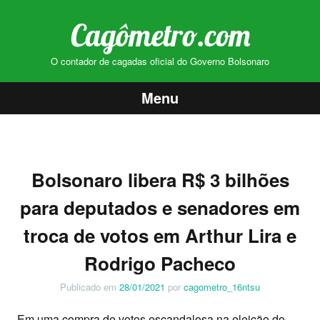
Cagômetro.com
O contador de cagadas oficial do Governo Bolsonaro
Menu
Pular
para
o
Bolsonaro libera R$ 3 bilhões
conteúdo
para deputados e senadores em
troca de votos em Arthur Lira e
Rodrigo Pacheco
Publicado em
28/01/2021
por
cagometro_16ntsu
Em uma compra de votos escandalosa na eleição do