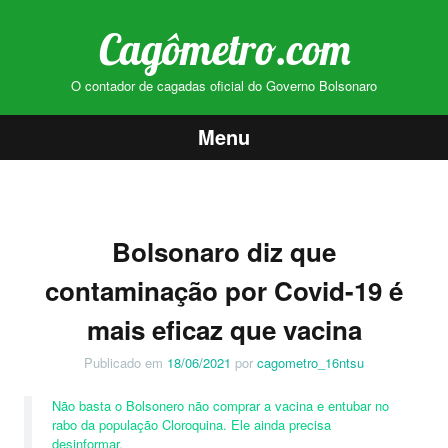
Cagômetro.com
O contador de cagadas oficial do Governo Bolsonaro
Menu
Pular
para
o
Bolsonaro diz que
conteúdo
contaminação por Covid-19 é
mais eficaz que vacina
Publicado em
18/06/2021
por
cagometro_16ntsu
Não basta o Bolsonero não comprar a vacina e entubar no
rabo da população Cloroquina. Ele ainda precisa
desinformar.