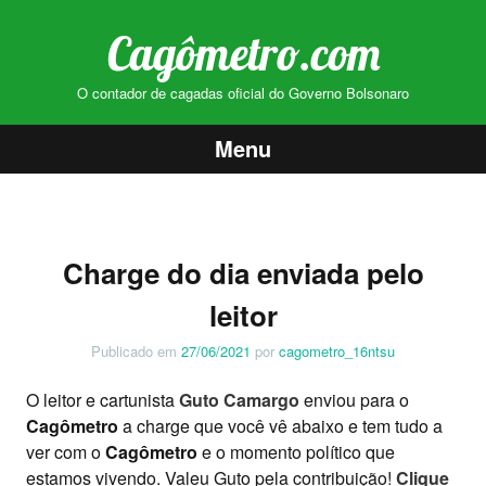
Cagômetro.com
O contador de cagadas oficial do Governo Bolsonaro
Menu
Pular
para
o
Charge do dia enviada pelo
conteúdo
leitor
Publicado em
27/06/2021
por
cagometro_16ntsu
O leitor e cartunista
Guto Camargo
enviou para o
Cagômetro
a charge que você vê abaixo e tem tudo a
ver com o
Cagômetro
e o momento político que
estamos vivendo. Valeu Guto pela contribuição!
Clique