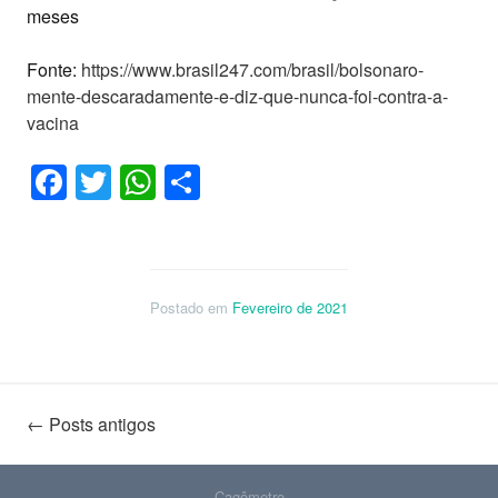
meses
Fonte:
https://www.brasil247.com/brasil/bolsonaro-
mente-descaradamente-e-diz-que-nunca-foi-contra-a-
vacina
Facebook
Twitter
WhatsApp
Share
Postado em
Fevereiro de 2021
Navegação
←
Posts antigos
Cagômetro